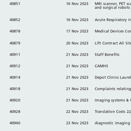
40851
16 Nov 2023
MRI scanner, PET sca
and surgical robots
40852
16 Nov 2023
Acute Respiratory I
40878
17 Nov 2023
Medical Devices C
40879
20 Nov 2023
Lift Contract All Sit
40911
21 Nov 2023
Staff Benefits
40912
21 Nov 2023
CAMHS
40914
21 Nov 2023
Depot Clinics Laure
40918
21 Nov 2023
Complaints relatin
40920
21 Nov 2023
Imaging systems & 
40928
22 Nov 2023
Translation Costs 2
40940
23 Nov 2023
diagnostic imagin