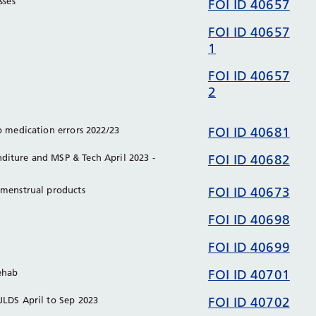
esses
FOI ID 40657
FOI ID 40657
1
FOI ID 40657
2
to medication errors 2022/23
FOI ID 40681
diture and MSP & Tech April 2023 -
FOI ID 40682
 menstrual products
FOI ID 40673
s
FOI ID 40698
FOI ID 40699
Rehab
FOI ID 40701
JLDS April to Sep 2023
FOI ID 40702