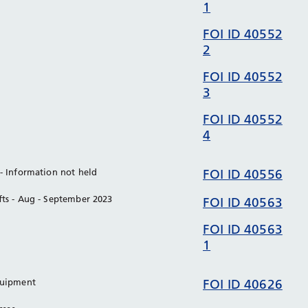
1
FOI ID 40552
2
FOI ID 40552
3
FOI ID 40552
4
- Information not held
FOI ID 40556
fts - Aug - September 2023
FOI ID 40563
FOI ID 40563
1
Equipment
FOI ID 40626