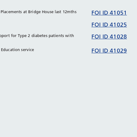
 Placements at Bridge House last 12mths
FOI ID 41051
FOI ID 41025
upport for Type 2 diabetes patients with
FOI ID 41028
 Education service
FOI ID 41029