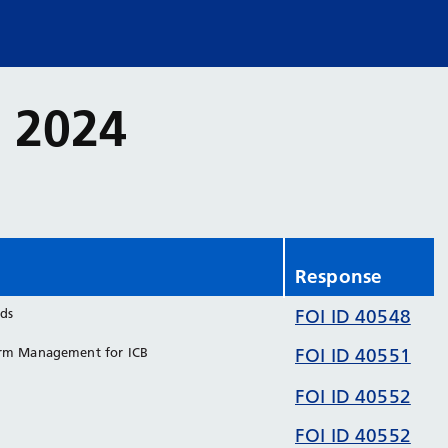
h 2024
Response
rds
FOI ID 40548
orm Management for ICB
FOI ID 40551
FOI ID 40552
FOI ID 40552