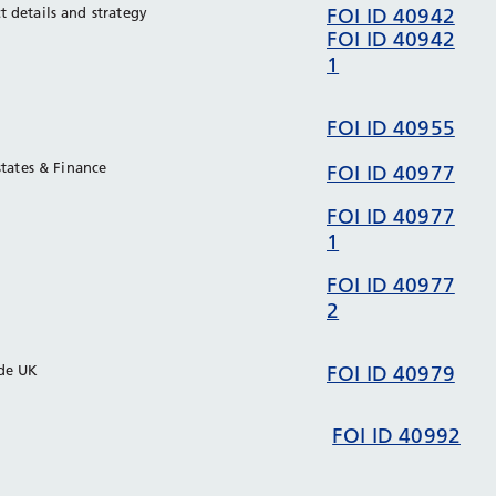
 details and strategy
FOI ID 40942
FOI ID 40942
1
FOI ID 40955
Estates & Finance
FOI ID 40977
FOI ID 40977
1
FOI ID 40977
2
ide UK
FOI ID 40979
FOI ID 40992