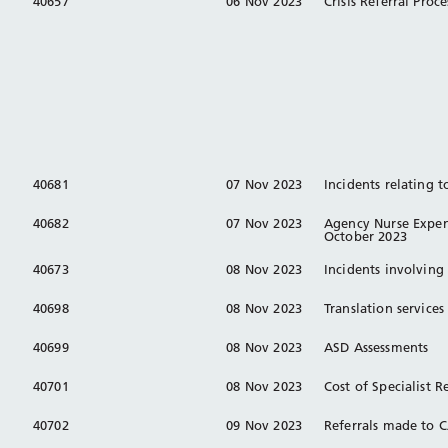
40657
06 Nov 2023
Crisis Referral Proc
40681
07 Nov 2023
Incidents relating 
40682
07 Nov 2023
Agency Nurse Expen
October 2023
40673
08 Nov 2023
Incidents involving
40698
08 Nov 2023
Translation service
40699
08 Nov 2023
ASD Assessments
40701
08 Nov 2023
Cost of Specialist 
40702
09 Nov 2023
Referrals made to C