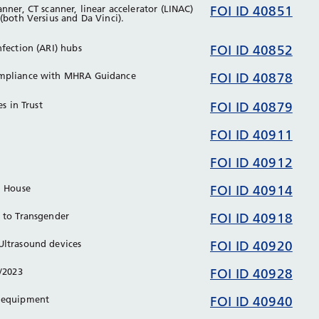
nner, CT scanner, linear accelerator (LINAC)
FOI ID 40851
 (both Versius and Da Vinci).
nfection (ARI) hubs
FOI ID 40852
ompliance with MHRA Guidance
FOI ID 40878
es in Trust
FOI ID 40879
FOI ID 40911
FOI ID 40912
l House
FOI ID 40914
g to Transgender
FOI ID 40918
Ultrasound devices
FOI ID 40920
2/2023
FOI ID 40928
g equipment
FOI ID 40940