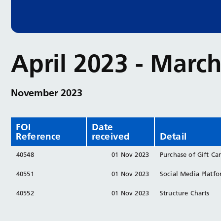
April 2023 - Marc
November 2023
FOI
Date
Reference
received
Detail
40548
01 Nov 2023
Purchase of Gift Ca
40551
01 Nov 2023
Social Media Platf
40552
01 Nov 2023
Structure Charts