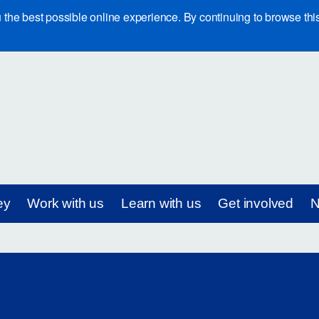
e best possible online experience. By continuing to browse this 
ey
Work with us
Learn with us
Get involved
N