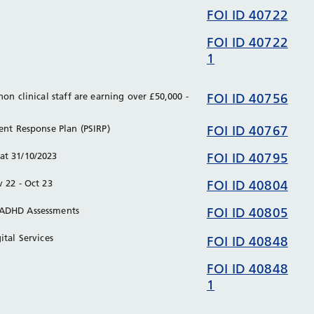
s
FOI ID 40722
FOI ID 40722
1
non clinical staff are earning over £50,000 -
FOI ID 40756
dent Response Plan (PSIRP)
FOI ID 40767
at 31/10/2023
FOI ID 40795
v 22 - Oct 23
FOI ID 40804
 ADHD Assessments
FOI ID 40805
ital Services
FOI ID 40848
FOI ID 40848
1