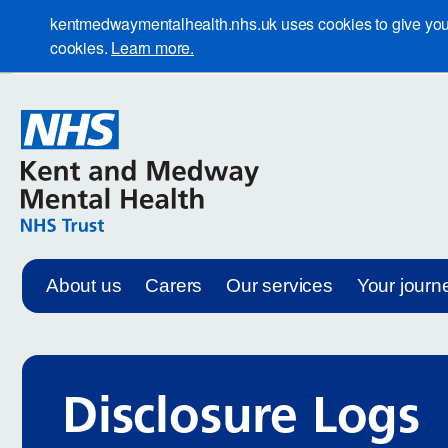
kentmedwaymentalhealth.nhs.uk uses cookies to give you th
cookies.
Learn more.
About us
Carers
Our services
Your journ
Disclosure Logs