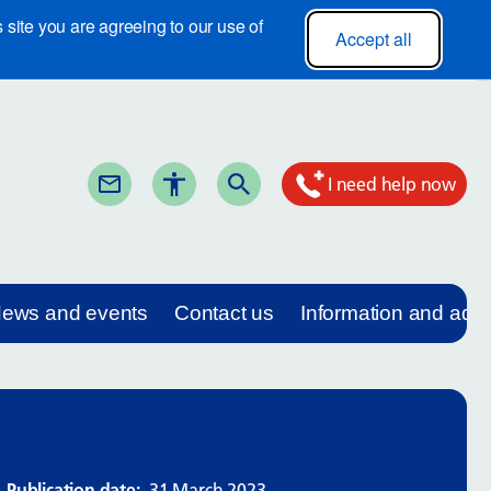
site you are agreeing to our use of
Accept all
I need help now
ews and events
Contact us
Information and adv
Publication date:
31 March 2023